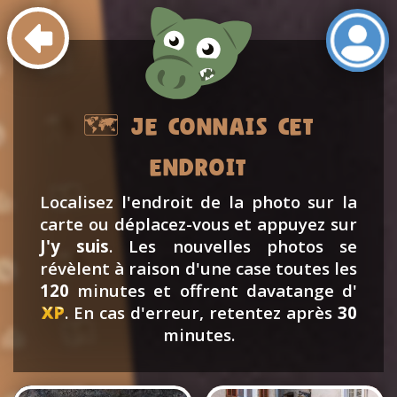
Joueur
Niveau
Date
Révél.
Tent
C@scou
Borne fontaine
25/05/26
100%
1
Inscription
✒️
C@scou
Clochet
25/05/26
100%
1
🗺️ Je connais cet
Connexion
🔌
Invité
Escaliers4
30/07/26
endroit
Invité
Escaliers5
30/07/26
Localisez l'endroit de la photo sur la
carte ou déplacez-vous et appuyez sur
Invité
Trottoir
30/07/26
J'y suis
. Les nouvelles photos se
révèlent à raison d'une case toutes les
C@scou
Trottoir
30/07/26
5%
1
120
minutes et offrent davatange d'
. En cas d'erreur, retentez après
30
minutes.