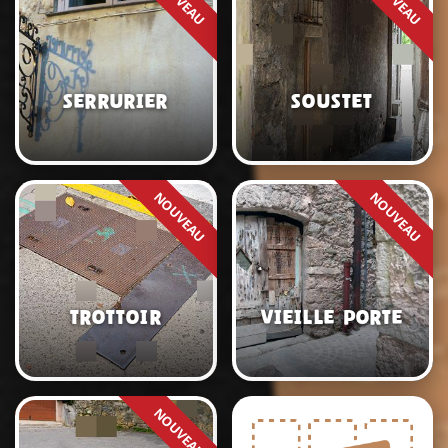
Serrurier
Soustet
Trottoir
Vieille porte