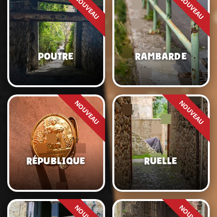
Poutre
Rambarde
République
Ruelle