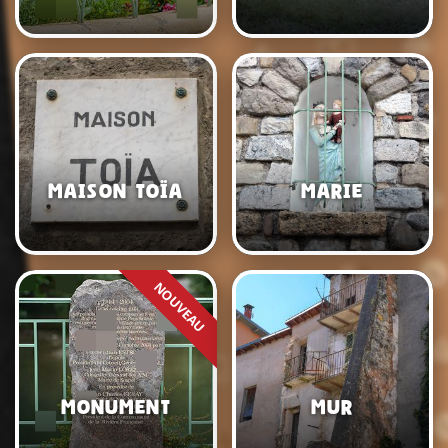
Maison Toïa
Marie
Monument
Mur