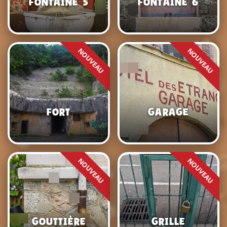
Fontaine 5
Fontaine 6
Fort
Garage
Gouttière
Grille